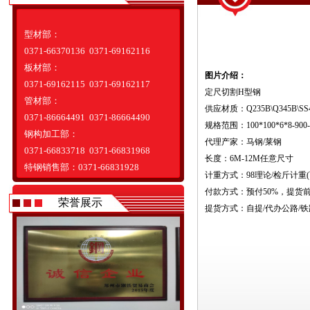
型材部：
0371-66370136 0371-69162116
板材部：
图片介绍：
0371-69162115 0371-69162117
定尺切割H型钢
管材部：
供应材质：Q235B\Q345B\SS4
0371-86664491 0371-86664490
规格范围：100*100*6*8-900-3
钢构加工部：
代理产家：马钢/莱钢
0371-66833718 0371-66831968
长度：6M-12M任意尺寸
特钢销售部：0371-66831928
计重方式：98理论/检斤计重(可
付款方式：预付50%，提货前
荣誉展示
提货方式：自提/代办公路/